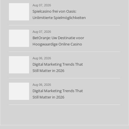
Aug 07, 2026
Spielcasino frei von Oasis:
Unlimitierte Spielmöglichkeiten
für die deutsche Spieler
Aug 07, 2026
BetOranje: Uw Destinatie voor
Hoogwaardige Online Casino
Entertainment
Aug 06, 2026
Digital Marketing Trends That
Still Matter in 2026
Aug 06, 2026
Digital Marketing Trends That
Still Matter in 2026