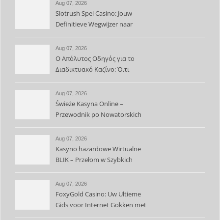
Vermaak
Aug 07, 2026
Slotrush Spel Casino: Jouw
Definitieve Wegwijzer naar
Digitaal Speelplezier
Aug 07, 2026
Ο Απόλυτος Οδηγός για το
Διαδικτυακό Καζίνο: Ό,τι
Οφείλετε να Γνωρίζετε
Aug 07, 2026
Świeże Kasyna Online –
Przewodnik po Nowatorskich
Witrynach Hazardowych
Aug 07, 2026
Kasyno hazardowe Wirtualne
BLIK – Przełom w Szybkich
Płatnościach Hazardowych
Aug 07, 2026
FoxyGold Casino: Uw Ultieme
Gids voor Internet Gokken met
Maximale Winsten