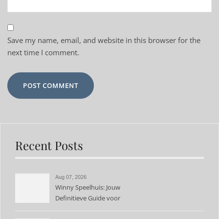
Save my name, email, and website in this browser for the
next time I comment.
Recent Posts
Aug 07, 2026
Winny Speelhuis: Jouw
Definitieve Guide voor
Premium Digitale Gaming