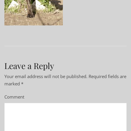
Leave a Reply
Your email address will not be published.
Required fields are
marked
*
Comment