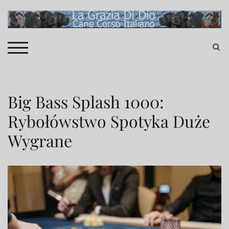
Skip
to
content
Since 1995
La Grazia Di Dio Cane
S
TOGGLE MOBILE MENU
Corso Kennel
Big Bass Splash 1000:
Rybołówstwo Spotyka Duże
Wygrane