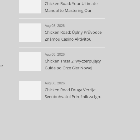
Chicken Road: Your Ultimate
Manual to Mastering Our
Engaging Casino Game
Aug 08, 2026
Chicken Road: Úplný Průvodce
Známou Casino Aktivitou
Aug 08, 2026
Chicken Trasa 2: Wyczerpujący
te
Guide po Grze Gier Nowej
Odsłony
Aug 08, 2026
Chicken Road Druga Verzija:
Sveobuhvatni Priručnik za Igru
što Dominira Kazina