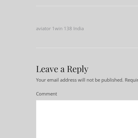
Post
aviator 1win 138 India
navigation
Leave a Reply
Your email address will not be published.
Requir
Comment