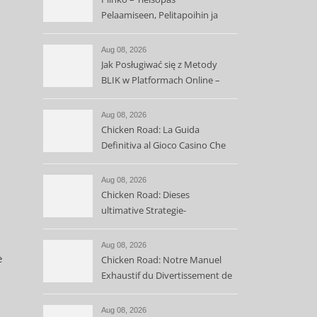
Pelaamiseen, Pelitapoihin ja
Voittomahdollisuuksiin
Aug 08, 2026
Jak Posługiwać się z Metody
BLIK w Platformach Online –
Przewodnik dla Użytkowników
Aug 08, 2026
Chicken Road: La Guida
Definitiva al Gioco Casino Che
Sta Spopolando l’Italia
Aug 08, 2026
Chicken Road: Dieses
ultimative Strategie-
Crashgame für kluge Spieler
Aug 08, 2026
e
Chicken Road: Notre Manuel
Exhaustif du Divertissement de
Casino Innovant
Aug 08, 2026