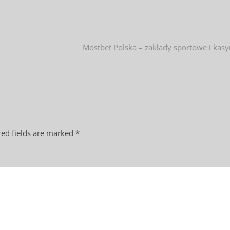
Mostbet Polska – zakłady sportowe i kas
ed fields are marked
*