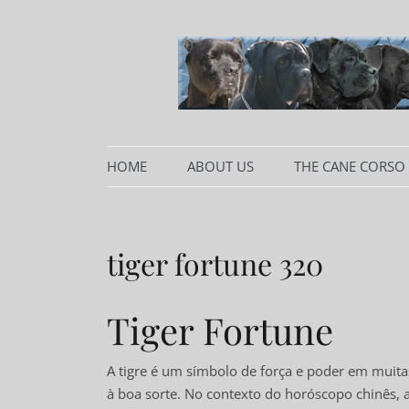
Skip
to
content
Since 1995
La Grazia Di Dio Ca
HOME
ABOUT US
THE CANE CORSO
THE STANDARD
COMMENTS TO T
tiger fortune 320
Tiger Fortune
A tigre é um símbolo de força e poder em muitas
à boa sorte. No contexto do horóscopo chinês, a